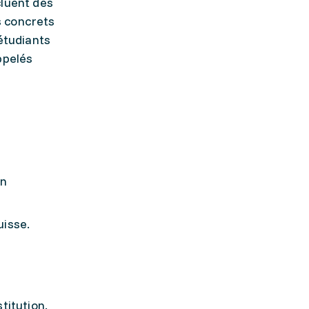
cluent des
s concrets
étudiants
ppelés
en
uisse.
stitution.