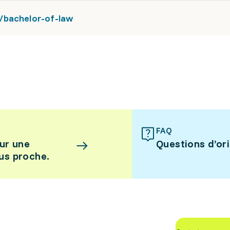
/bachelor-of-law
FAQ
ur une
Questions d’or
lus proche.