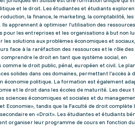
t juridiques en Suisse est une formation unique qui in
itique et le droit. Les étudiantes et étudiants exploren
production, la finance, le marketing, la comptabilité, les
Ils apprennent à optimiser l'utilisation des ressources
pour les entreprises et les organisations à but non luc
ur les solutions aux problèmes économiques et sociaux
rs face à la raréfaction des ressources et le rôle de
 comprendre le droit en tant que système social, en
 comme le droit public, pénal, européen et civil. Le pla
nces solides dans ces domaines, permettant l'accès à 
en économie politique. La formation est également ad
mie et le droit dans les écoles de maturité. Les deux t
des sciences économiques et sociales et du managemen
t Economie», tandis que la Faculté de droit complète 
econdaire en «Droit». Les étudiantes et étudiants bén
vent organiser leur programme de cours en fonction du