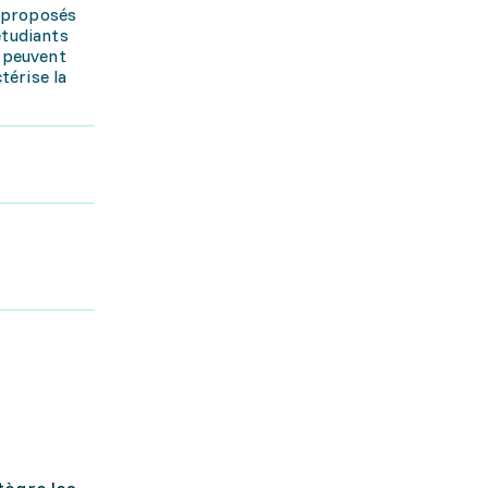
t proposés
étudiants
t peuvent
térise la