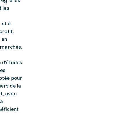
tègre les
t les
 et à
ratif.
, en
s marchés.
n d'études
des
aptée pour
iers de la
t, avec
la
éficient