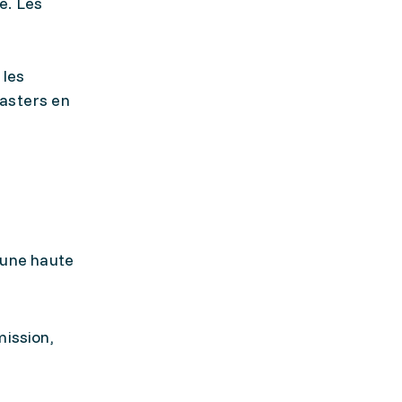
e. Les
 les
Masters en
'une haute
mission,