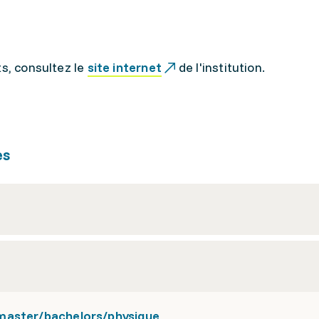
ts, consultez le
site internet
de l'institution.
es
master/bachelors/physique