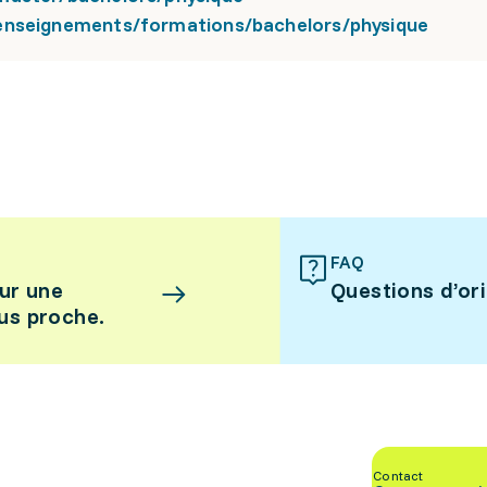
enseignements/formations/bachelors/physique
FAQ
ur une
Questions d’or
lus proche.
Contact