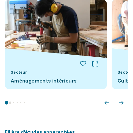
Secteur
Secteu
Aménagements intérieurs
Cultu
Filière d'études apparentées