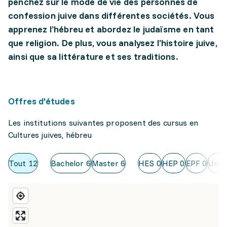
penchez sur le mode de vie des personnes de
confession juive dans différentes sociétés. Vous
apprenez l’hébreu et abordez le judaïsme en tant
que religion. De plus, vous analysez l’histoire juive,
ainsi que sa littérature et ses traditions.
Offres d'études
Les institutions suivantes proposent des cursus en
Cultures juives, hébreu
Tout
12
Bachelor
6
Master
6
HES
0
HEP
0
EPF
0
Uni
1