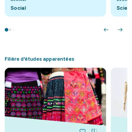
Social
Scien
Filière d'études apparentées