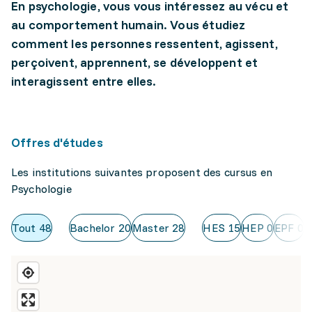
En psychologie, vous vous intéressez au vécu et
au comportement humain. Vous étudiez
comment les personnes ressentent, agissent,
perçoivent, apprennent, se développent et
interagissent entre elles.
Offres d'études
Les institutions suivantes proposent des cursus en
Psychologie
Tout
48
Bachelor
20
Master
28
HES
15
HEP
0
EPF
0
U